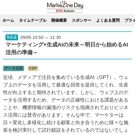
ホーム
タイムテーブル
開催概要
スポンサー
よくある質問
プラ
09/05 10:50 ～ 11:30
5-C-2
マーケティング×生成AIの未来～明日から始めるAI
活用の準備～
データ活用
CDP
近頃、メディアで注目を集めている生成AI（GPT）。ウェ
ブ上のデータを活用して最適な回答を提供してくれ、生産
性が向上すると期待されています。しかし、ウェブ上のデ
ータを活用するため、データの正確性における課題がある
ことや、機密情報の漏洩のリスクも指摘されておりビジネ
ス活用には賛否があります。そんな中で、マーケターは
日々変化し多様化し続ける顧客と向き合うために様々な施
策を検討実行して試行錯誤をされているのではないでしょ