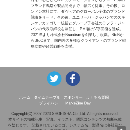
ブランド戦略や製品開発まで、幅広く従事。その後、ロ
ンドン本社にて、ダヴヘアのグローバル全体のブランド
戦略をリード。その後、ユニリーバ・ジャパンでのスキ
ンケアカテゴリー統括とグループ子会社のラフラ・ジャ
パンの代表取締役を兼任し、PMI後のV字回復を達成。
2021年より株式会社Brandismを創業し、現職。BtoBか
らBtoCまで、国内外の多様なクライアントのブランド戦
略立案や経営戦略を支援。
ホーム
タイムテーブル
スポンサー
よくある質問
プライバシー
MarkeZine Day
Copyright(C) 2007-2023 SHOEISHA.Co.,Ltd. All rights reserved.
本サイトの掲載記事、写真、イラスト、問題コンテンツの無断転載
を禁じます。 記載されているロゴ、システム名、製品名は各社及び