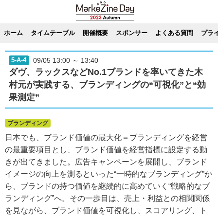
ホーム
タイムテーブル
開催概要
スポンサー
よくある質問
プラ
09/05 13:00 ～ 13:40
5-A-4
ダヴ、ラックスなどNo.1ブランドを率いてきた木
村元が実践する、ブランディングの“可視化”と“効
果測定”
ブランディング
日本でも、ブランド価値の最大化＝ブランディングを経営
の最重要項目とし、ブランド価値を経営指標に設定する動
きが出てきました。広告キャンペーンを展開し、ブランド
イメージの向上を測るといった“一時的なブランディング”か
ら、ブランドの持つ価値を継続的に高めていく“戦略的なブ
ランディング”へ。その一歩目は、売上・利益との相関関係
を見ながら、ブランド価値を可視化し、スコアリング、ト