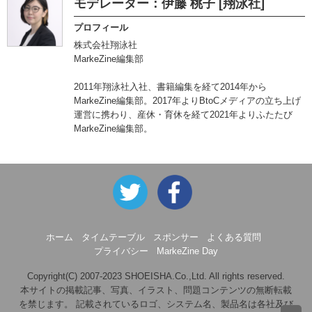
モデレーター：伊藤 桃子 [翔泳社]
プロフィール
株式会社翔泳社
MarkeZine編集部
2011年翔泳社入社、書籍編集を経て2014年から
MarkeZine編集部。2017年よりBtoCメディアの立ち上げ
運営に携わり、産休・育休を経て2021年よりふたたび
MarkeZine編集部。
ホーム
タイムテーブル
スポンサー
よくある質問
プライバシー
MarkeZine Day
Copyright(C) 2007-2023 SHOEISHA.Co.,Ltd. All rights reserved.
本サイトの掲載記事、写真、イラスト、問題コンテンツの無断転載
を禁じます。 記載されているロゴ、システム名、製品名は各社及び