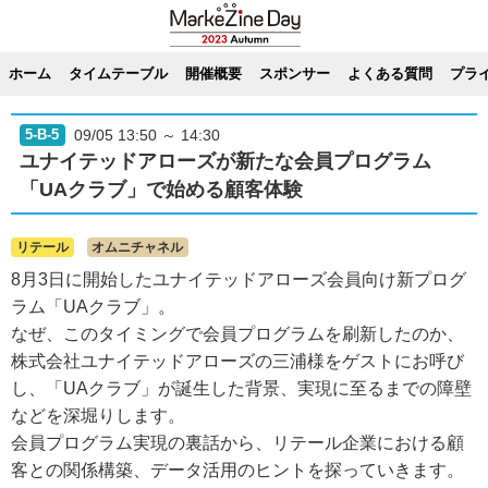
ホーム
タイムテーブル
開催概要
スポンサー
よくある質問
プラ
09/05 13:50 ～ 14:30
5-B-5
ユナイテッドアローズが新たな会員プログラム
「UAクラブ」で始める顧客体験
リテール
オムニチャネル
8月3日に開始したユナイテッドアローズ会員向け新プログ
ラム「UAクラブ」。
なぜ、このタイミングで会員プログラムを刷新したのか、
株式会社ユナイテッドアローズの三浦様をゲストにお呼び
し、「UAクラブ」が誕生した背景、実現に至るまでの障壁
などを深堀りします。
会員プログラム実現の裏話から、リテール企業における顧
客との関係構築、データ活用のヒントを探っていきます。