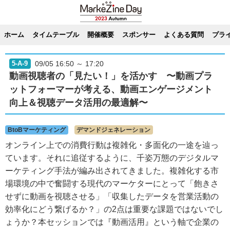
ホーム
タイムテーブル
開催概要
スポンサー
よくある質問
プラ
09/05 16:50 ～ 17:20
5-A-9
動画視聴者の「見たい！」を活かす 〜動画プラ
ットフォーマーが考える、動画エンゲージメント
向上＆視聴データ活用の最適解〜
BtoBマーケティング
デマンドジェネレーション
オンライン上での消費行動は複雑化・多面化の一途を辿っ
ています。それに追従するように、千姿万態のデジタルマ
ーケティング手法が編み出されてきました。複雑化する市
場環境の中で奮闘する現代のマーケターにとって「飽きさ
せずに動画を視聴させる」「収集したデータを営業活動の
効率化にどう繋げるか？」の2点は重要な課題ではないでし
ょうか？本セッションでは『動画活用』という軸で企業の