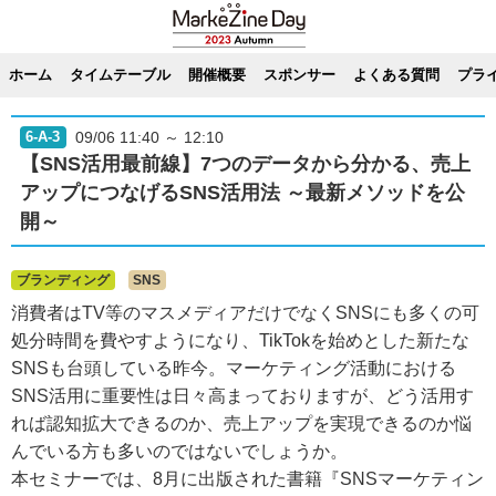
ホーム
タイムテーブル
開催概要
スポンサー
よくある質問
プラ
09/06 11:40 ～ 12:10
6-A-3
【SNS活用最前線】7つのデータから分かる、売上
アップにつなげるSNS活用法 ～最新メソッドを公
開～
ブランディング
SNS
消費者はTV等のマスメディアだけでなくSNSにも多くの可
処分時間を費やすようになり、TikTokを始めとした新たな
SNSも台頭している昨今。マーケティング活動における
SNS活用に重要性は日々高まっておりますが、どう活用す
れば認知拡大できるのか、売上アップを実現できるのか悩
んでいる方も多いのではないでしょうか。
本セミナーでは、8月に出版された書籍『SNSマーケティン