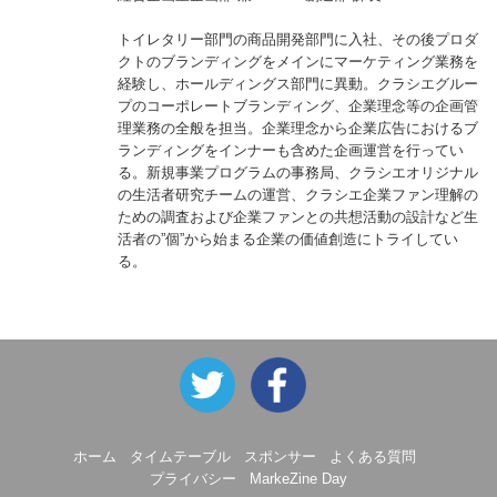
トイレタリー部門の商品開発部門に入社、その後プロダ
クトのブランディングをメインにマーケティング業務を
経験し、ホールディングス部門に異動。クラシエグルー
プのコーポレートブランディング、企業理念等の企画管
理業務の全般を担当。企業理念から企業広告におけるブ
ランディングをインナーも含めた企画運営を行ってい
る。新規事業プログラムの事務局、クラシエオリジナル
の生活者研究チームの運営、クラシエ企業ファン理解の
ための調査および企業ファンとの共想活動の設計など生
活者の”個”から始まる企業の価値創造にトライしてい
る。
ホーム
タイムテーブル
スポンサー
よくある質問
プライバシー
MarkeZine Day