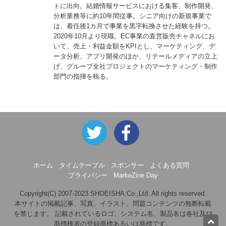
トに出向。結婚情報サービスにおける集客、制作開発、
分析業務等に約10年間従事。シニア向けの新規事業で
は、着任後1カ月で事業を黒字転換させた経験を持つ。
2020年10月より現職。EC事業の直営販売チャネルにお
いて、売上・利益金額をKPIとし、マーケティング、デ
ータ分析、アプリ開発のほか、リテールメディアの立上
げ、グループ全社プロジェクトのマーケティング・制作
部門の指揮を執る。
ホーム
タイムテーブル
スポンサー
よくある質問
プライバシー
MarkeZine Day
Copyright(C) 2007-2023 SHOEISHA.Co.,Ltd. All rights reserved.
本サイトの掲載記事、写真、イラスト、問題コンテンツの無断転載
を禁じます。 記載されているロゴ、システム名、製品名は各社及び
商標権者の登録商標あるいは商標です。