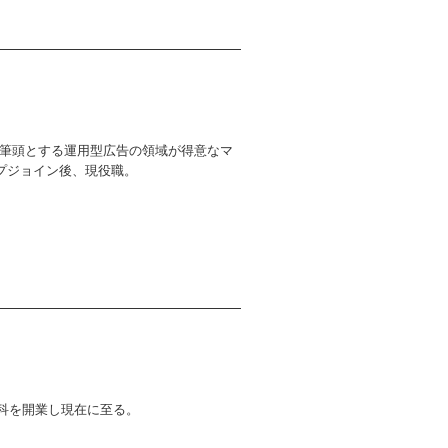
告を筆頭とする運用型広告の領域が得意なマ
プジョイン後、現役職。
歯科を開業し現在に至る。