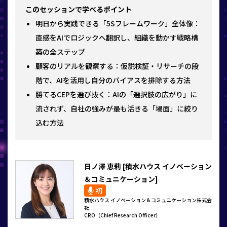
このセッションで学べるポイント
明日から実践できる「5Sフレームワーク」全体像：
直感をAIでロジックへ翻訳し、組織を動かす戦略構
築の全ステップ
顧客のリアルを観察する：仮説検証・リサーチの段
階で、AIを活用し自分のバイアスを排除する方法
勝てるCEPを選び抜く：AIの「選択肢の広がり」に
流されず、自社の強みが最も活きる「場面」に絞り
込む方法
日ノ澤 恵莉 [積水ハウス イノベーション
＆コミュニケーション]
初
積水ハウス イノベーション＆コミュニケーション株式会
社
CRO（Chief Research Officer）