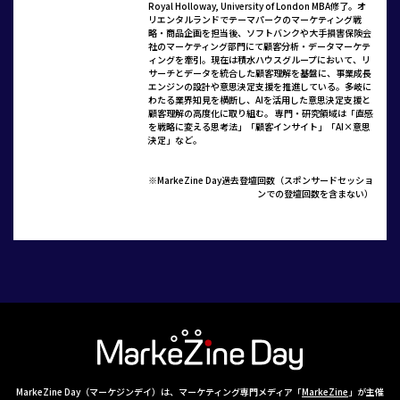
Royal Holloway, University of London MBA修了。オ
リエンタルランドでテーマパークのマーケティング戦
略・商品企画を担当後、ソフトバンクや大手損害保険会
社のマーケティング部門にて顧客分析・データマーケテ
ィングを牽引。現在は積水ハウスグループにおいて、リ
サーチとデータを統合した顧客理解を基盤に、事業成長
エンジンの設計や意思決定支援を推進している。多岐に
わたる業界知見を横断し、AIを活用した意思決定支援と
顧客理解の高度化に取り組む。 専門・研究領域は「直感
を戦略に変える思考法」「顧客インサイト」「AI×意思
決定」など。
※MarkeZine Day過去登壇回数（スポンサードセッショ
ンでの登壇回数を含まない）
MarkeZine Day（マーケジンデイ）は、マーケティング専門メディア「
MarkeZine
」が主催