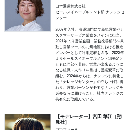
日本通運株式会社
セールスイネーブルメント部 ナレッジセ
ンター
2007年入社。海運部門にて新規営業やカ
スタマーサービス業務をメインに担当。
2021年より営業企画・業務改善部門へ異
動し営業ツールの九州地区における推進
メンバーとして利用定着を図る。2023年
よりセールスイネーブルメント部発足と
ともに同部へ着任、営業が出来るように
なる組織・人作りを目指し営業変革に取
組む。2024年からは、ナレッジに特化し
た「ナレッジセンター」の立ち上げに携
わり、営業パーソンが必要なナレッジを
必要な時に届けること、社内ナレッジの
共有化に取組んでいる。
【モデレーター】宮田 華江［翔
泳社］
プロフィール