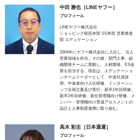
中田 勝也［LINEヤフー］
プロフィール
LINEヤフー株式会社
ショッピング統括本部 SS本部 営業推進
部 エデュケーション
2004年にヤフー株式会社に入社し、法人
営業領域を担当。その後、部門人事、組
織開発チームに異動し、人材開発、ES改
善を担当する。現在は、エデュケーショ
ンチームリーダーとして、中途社員採
用、中途者向け入社研修、インターンシ
ップ企画立案及び実行、新卒1年目研修、
新卒2年目研修、新任管理職向け研修、メ
ンバー・管理職向け育成アセスメントの
設計と人事制度連携に取り組む。
高木 彩圭［日本通運］
プロフィール