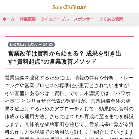
ホーム
開催概要
タイムテーブル
スポンサー
よくある質問
B-2 01/28 13:55 ～ 14:25
営業改革は資料から始まる？ 成果を引き出
す“資料起点”の営業改善メソッド
営業組織を強化するためには、情報の共有や分析、トレー
ニングや営業プロセスの標準化が重要とされていますが、
その基盤にあるのは「資料」です。本講演では、“パワポ
社長”ことシリョサク代表の豊間根が、営業組織全体の成
果を底上げするためのアプローチとして、効果的な資料の
作成から運用方法、さらにはスキル育成に至るまでを解説
します。具体的な成功事例を通じて、営業成果に繋がる資
料の作り方や現場での活用法を詳しくご紹介していきます