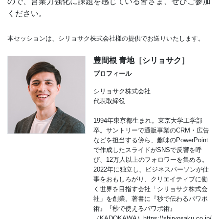
ので、営業力強化に課題を感じている皆さま、ぜひご参加
ください。
本セッションは、シリョサク株式会社様の提供でお送りいたします。
豊間根 青地［シリョサク］
プロフィール
シリョサク株式会社
代表取締役
1994年東京都生まれ。東京大学工学部
卒。サントリーで通販事業のCRM・広告
などを担当する傍ら、趣味のPowerPoint
で作成したスライドがSNSで反響を呼
び、12万人以上のフォロワーを集める。
2022年に独立し、ビジネスパーソンが仕
事をおもしろがり、クリエイティブに働
く世界を目指す会社「シリョサク株式会
社」を創業。著書に『秒で伝わるパワポ
術』『秒で使えるパワポ術』
（KADOKAWA）https://shiryosaku.co.jp/