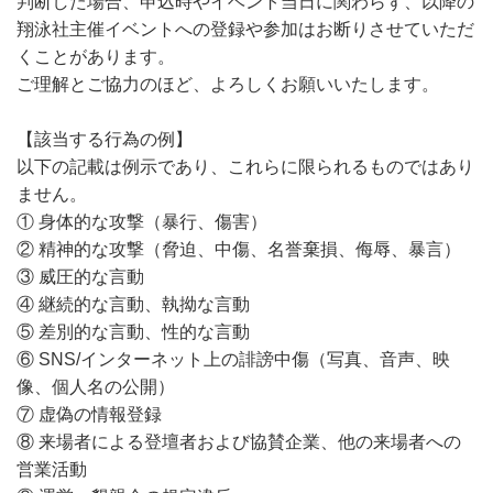
判断した場合、申込時やイベント当日に関わらず、以降の
翔泳社主催イベントへの登録や参加はお断りさせていただ
くことがあります。
ご理解とご協力のほど、よろしくお願いいたします。
【該当する行為の例】
以下の記載は例示であり、これらに限られるものではあり
ません。
① 身体的な攻撃（暴行、傷害）
② 精神的な攻撃（脅迫、中傷、名誉棄損、侮辱、暴言）
③ 威圧的な言動
④ 継続的な言動、執拗な言動
⑤ 差別的な言動、性的な言動
⑥ SNS/インターネット上の誹謗中傷（写真、音声、映
像、個人名の公開）
⑦ 虚偽の情報登録
⑧ 来場者による登壇者および協賛企業、他の来場者への
営業活動