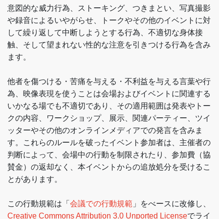
意図的な威力行為、ストーキング、つきまとい、写真撮影
や録音によるいやがらせ、トークやその他のイベントに対
して繰り返して中断しようとする行為、不適切な身体接
触、そして望まれない性的な注意を引きつける行為を含み
ます。
他者を傷つける・苦痛を与える・不利益を与える言葉や行
為、映像表現を使うことは会場およびイベントに関連する
いかなる場でも不適切であり、その適用範囲は発表やトー
クの内容、ワークショップ、展示、関連パーティー、ツイ
ッターやその他のオンラインメディアでの発言を含みま
す。これらのルールを破ったイベント参加者は、主催者の
判断によって、会場中の行動を制限されたり、参加費（協
賛金）の返却なく、本イベントからの追放処分を受けるこ
とがあります。
この行動規範は「
会議での行動規範
」をべースに改修し、
Creative Commons Attribution 3.0 Unported License
でライ