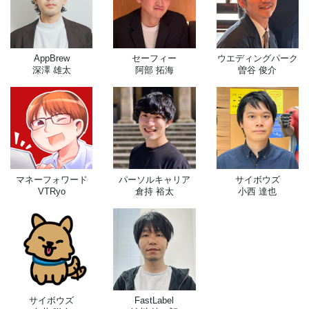
AppBrew
セーフィー
ウエディングパーク
深澤 雄太
阿部 拓海
曽谷 俊介
マネーフォワード
パーソルキャリア
サイボウズ
VTRyo
倉持 裕太
小西 達也
サイボウズ
FastLabel