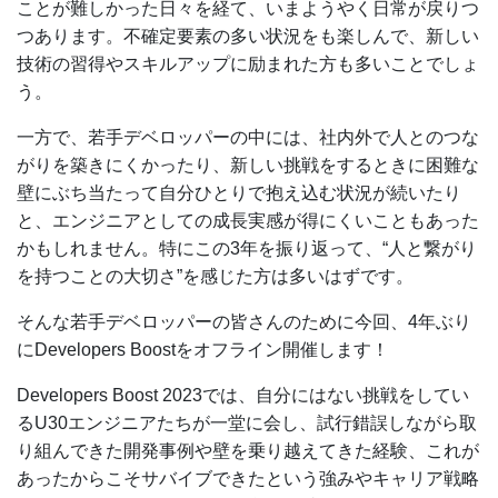
ことが難しかった日々を経て、いまようやく日常が戻りつ
つあります。不確定要素の多い状況をも楽しんで、新しい
技術の習得やスキルアップに励まれた方も多いことでしょ
う。
一方で、若手デベロッパーの中には、社内外で人とのつな
がりを築きにくかったり、新しい挑戦をするときに困難な
壁にぶち当たって自分ひとりで抱え込む状況が続いたり
と、エンジニアとしての成長実感が得にくいこともあった
かもしれません。特にこの3年を振り返って、“人と繋がり
を持つことの大切さ”を感じた方は多いはずです。
そんな若手デベロッパーの皆さんのために今回、4年ぶり
にDevelopers Boostをオフライン開催します！
Developers Boost 2023では、自分にはない挑戦をしてい
るU30エンジニアたちが一堂に会し、試行錯誤しながら取
り組んできた開発事例や壁を乗り越えてきた経験、これが
あったからこそサバイブできたという強みやキャリア戦略