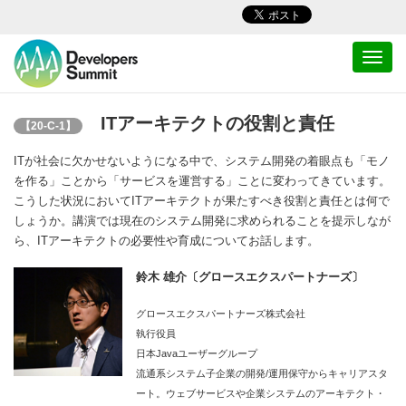
Toggl
navig
ITアーキテクトの役割と責任
【20-C-1】
ITが社会に欠かせないようになる中で、システム開発の着眼点も「モノ
を作る」ことから「サービスを運営する」ことに変わってきています。
こうした状況においてITアーキテクトが果たすべき役割と責任とは何で
しょうか。講演では現在のシステム開発に求められることを提示しなが
ら、ITアーキテクトの必要性や育成についてお話します。
鈴木 雄介〔グロースエクスパートナーズ〕
グロースエクスパートナーズ株式会社
執行役員
日本Javaユーザーグループ
流通系システム子企業の開発/運用保守からキャリアスタ
ート。ウェブサービスや企業システムのアーキテクト・