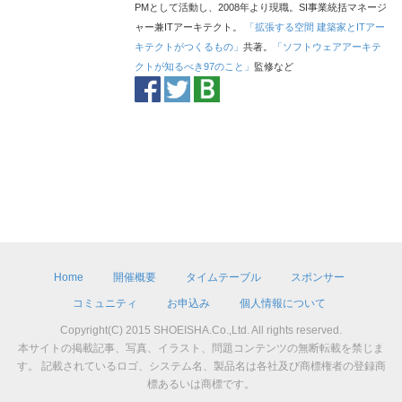
PMとして活動し、2008年より現職。SI事業統括マネージ
ャー兼ITアーキテクト。
「拡張する空間 建築家とITアー
キテクトがつくるもの」
共著。
「ソフトウェアアーキテ
クトが知るべき97のこと」
監修など
Home
開催概要
タイムテーブル
スポンサー
コミュニティ
お申込み
個人情報について
Copyright(C) 2015 SHOEISHA.Co.,Ltd. All rights reserved.
本サイトの掲載記事、写真、イラスト、問題コンテンツの無断転載を禁じま
す。 記載されているロゴ、システム名、製品名は各社及び商標権者の登録商
標あるいは商標です。