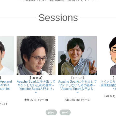
Sessions
1】
【18-B-3】
【18-B-3】
【1
 App and
Apache Sparkに手を出して
Apache Sparkに手を出して
マイクロサ
er in a
ヤケドしないための基本～
ヤケドしないための基本～
規模動画配信
oud-first
「Apache Spark入門より」
「Apache Spark入門より」
× 
～
～
小嶋 聡史 
土橋 昌 [NTTデータ]
吉田 耕陽 [NTTデータ]
ソフト]
prev
next