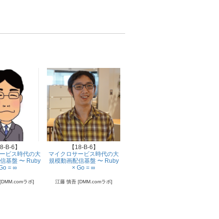
8-B-6】
【18-B-6】
【19-E-6】
ービス時代の大
マイクロサービス時代の大
DevOps事情 AWSやAzure
Dev
基盤 〜 Ruby
規模動画配信基盤 〜 Ruby
での構築運用の失敗ナレッ
での
Go = ∞
× Go = ∞
ジからの学び
[DMM.comラボ]
江藤 慎吾 [DMM.comラボ]
神津 崇士
小
[スカイアーチネットワークス]