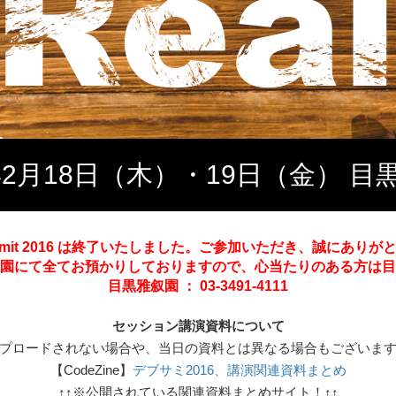
6年2月18日（木）・19日（金） 目
 Summit 2016 は終了いたしました。ご参加いただき、誠にあ
園にて全てお預かりしておりますので、心当たりのある方は目
目黒雅叙園 ： 03-3491-4111
セッション講演資料について
プロードされない場合や、当日の資料とは異なる場合もございま
【CodeZine】
デブサミ2016、講演関連資料まとめ
↑↑※公開されている関連資料まとめサイト！↑↑