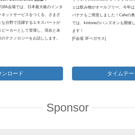
2/18A会場では、日本最大級のインタ
ェは飲み物がオールフリー。今年は
ーネットサービスをつくる、さまざ
バナナもご用意しました！Cafeの奥
まな分野で活躍するエキスパートが
では、kintoneのハンズオンも開催
スピーカーとして登壇し、現在と未
ます！
来のテクノロジーをお話しします。
[F会場 3Fペガサス]
ウンロード
タイムテー
Sponsor