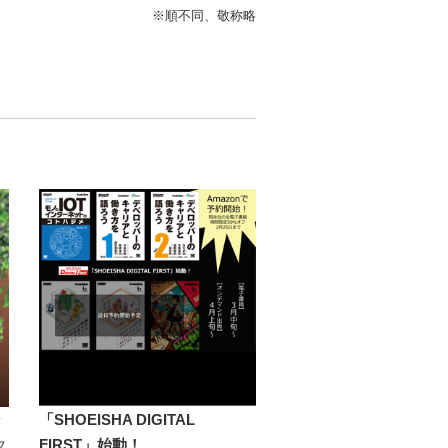
※順不同、敬称略
ン
「SHOEISHA DIGITAL
FIRST」始動！
フ