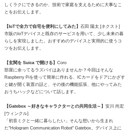
しくラクにできるのか、技術で家庭を支えるために大事なこ
とをお伝えします。
【IoTで全力で自宅を便利にしてみた】
石田 陽太 [ネクスト]
市販のIoTデバイスと既存のサービスを用いて、少し未来の暮
らしを実現しました。おすすめのデバイスと実用的に使うコ
ツをお伝えします。
【玄関を Suica で開ける】
Coro
部屋に余ってるラズパイはありませんか？今回はそんな
Raspberry Piを使って簡単に作れる、ICカードをドアにかざす
と鍵が開く装置の話と、その後の機能拡張、他にやってみた
おうちハックなどについて話します。
【Gatebox ～好きなキャラクターとの共同生活～】
安川 尚宏
[ウィンクル]
「初音ミクと一緒に暮らしたい」そんな想いから生まれ
た”Hologram Communication Robot” Gatebox。デバイス上に