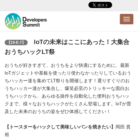
Toggl
navig
IoTの未来はここにあった！大集合
【19-E-7】
おうちハックLT祭
おうちが好きすぎて、おうちをより快適にするために、最新
IoTガジェットや基板を使ったり使わなかったりしているおう
ちハッカー達を集めてLT祭りを開催します！選りすぐりのお
うちハッカー達が大集合し、爆笑必至のトリッキーな面白お
うちハックから、あらゆる操作を自動化した便利おうちハッ
クまで、様々なおうちハックがたくさん登場します。IoTが普
及した未来のおうちの姿をぜひ体感してください！
【トースターをハックして美味しいパンを焼きたい】
岡田 貴
裕