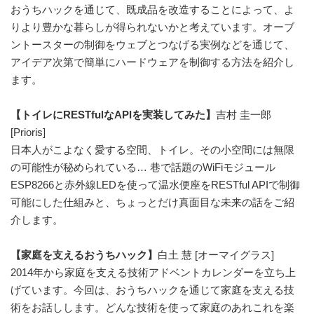
おうちハックを通じて、既成品を改造することによって、よ
りより豊かな暮らしが得られないかと考えています。オーブ
ントースターの制御をウェブとつなげる実例などを通じて、
アイデア次第で簡単にハードウェアを制御する方法を紹介し
ます。
【トイレにRESTfulなAPIを実装してみた】
吉村 圭一郎
[Prioris]
日本人がこよなく愛する空間、トイレ。その小空間には無限
の可能性が秘められている… 巷で話題のWiFiモジュール
ESP8266と赤外線LEDを使って温水便座をRESTful APIで制御
可能にした仕組みと、ちょっとだけ真面目な未来の話をご紹
介します。
【家庭を支えるおうちハック】
白土 慧 [オーマイグラス]
2014年から家庭を支える技術アドベントカレンダーを立ち上
げています。今回は、おうちハックを通じて家庭を支える技
術をお話しします。どんな技術を使って家庭のあれこれを楽