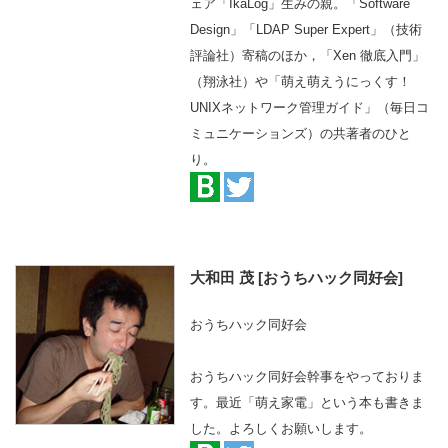
ェア「IkaLog」生みの親。「Software
Design」「LDAP Super Expert」（技術
評論社）寄稿のほか，「Xen 徹底入門」
（翔泳社）や「萌え萌えうにっくす！
UNIXネットワーク管理ガイド」（毎日コ
ミュニケーションズ）の共著者のひと
り。
大和田 茂 [おうちハック同好会]
おうちハック同好会
おうちハック同好会幹事をやっておりま
す。最近「萌え家電」という本も書きま
した。よろしくお願いします。