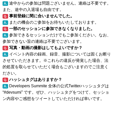
途中からの参加は問題ございません。連絡は不要です。
A.
また、途中の入退場も自由です。
事前登録に間に合いませんでした。
Q.
またの機会のご参加をお待ちいたしております。
A.
一部のセッションに参加できなくなりました。
Q.
参加できるセッションだけでもご参加ください。なお、
A.
参加できない旨の連絡は不要でございます。
写真・動画の撮影はしてもよいですか？
Q.
イベント内容の録画、録音、撮影については固くお断り
A.
させていただきます。※これらの違反が発覚した場合、法
的処置を取らせていただく場合もございますのでご注意く
ださい。
ハッシュタグはありますか？
Q.
Developers Summite 全体の公式Twitterハッシュタグは
A.
“#devsumi” です。ぜひ、ハッシュタグをつけて、セッショ
ン内容やご感想をツイートしていただければ幸いです。