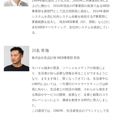
1999年株式会社コメ兵入社。2000年に同事業部のEC立
上げに携わり、2010年現在のIT事業部の前身であるWEB
事業部を新部門として設立同部長に就任し、2014年基幹
システムを含む社内システム全般を統括するIT事業部に
業務範囲を拡大し、現在WEB事業（EC、買取）ならびに
全社WEBマーケティング、全社内システムを統括してい
る。
川名 常海
株式会社良品計画 WEB事業部 部長
モバイル端末の普及、ソーシャルメディアの発達によ
り、生活者が自ら必要な情報を得ることができるように
なり、ますます強く、賢くなってきている。生活者中心
の時代においては、一方通行のマスマーケティングは終
焉に向かい、生活者との対話や傾聴、それらから発生す
る商品やサービスの開発、改善など、企業と顧客のコラ
ボレーションにより、価値を創造する時代に突入しまし
た。
この講演では、1980年、生活者視点のブランドとして生