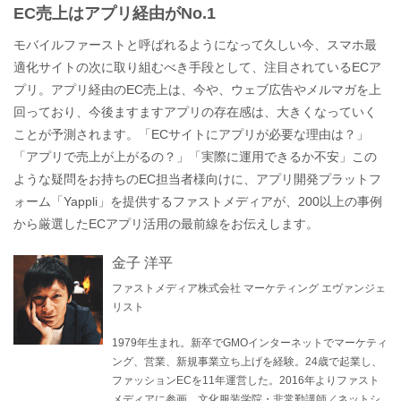
EC売上はアプリ経由がNo.1
モバイルファーストと呼ばれるようになって久しい今、スマホ最
適化サイトの次に取り組むべき手段として、注目されているECア
プリ。アプリ経由のEC売上は、今や、ウェブ広告やメルマガを上
回っており、今後ますますアプリの存在感は、大きくなっていく
ことが予測されます。「ECサイトにアプリが必要な理由は？」
「アプリで売上が上がるの？」「実際に運用できるか不安」この
ような疑問をお持ちのEC担当者様向けに、アプリ開発プラットフ
ォーム「Yappli」を提供するファストメディアが、200以上の事例
から厳選したECアプリ活用の最前線をお伝えします。
金子 洋平
ファストメディア株式会社 マーケティング エヴァンジェ
リスト
1979年生まれ。新卒でGMOインターネットでマーケティ
ング、営業、新規事業立ち上げを経験。24歳で起業し、
ファッションECを11年運営した。2016年よりファスト
メディアに参画。文化服装学院・非常勤講師／ネットシ