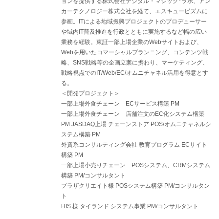
ョンを提供する株式会社デジタル・マジック･ラボ、アン
カーテクノロジー株式会社を経て、エスキュービズムに
参画。ITによる地域振興プロジェクトのプロデューサー
や域内IT普及推進を行政とともに実施するなど幅の広い
業務を経験。東証一部上場企業のWebサイトおよび、
Webを用いたコマーシャルプランニング、コンテンツ戦
略、SNS戦略等の企画立案に携わり、マーケティング、
戦略視点でのIT/Web/EC/オムニチャネル活用を得意とす
る。
＜開発プロジェクト＞
一部上場外食チェーン ECサービス構築 PM
一部上場外食チェーン 店舗注文のEC化システム構築
PM JASDAQ上場 チェーンストア POS/オムニチャネルシ
ステム構築 PM
外資系コンサルティング会社 教育プログラム ECサイト
構築 PM
一部上場小売りチェーン POSシステム、CRMシステム
構築 PM/コンサルタント
プラザクリエイト様 POSシステム構築 PM/コンサルタン
ト
HIS 様 タイランド システム事業 PM/コンサルタント