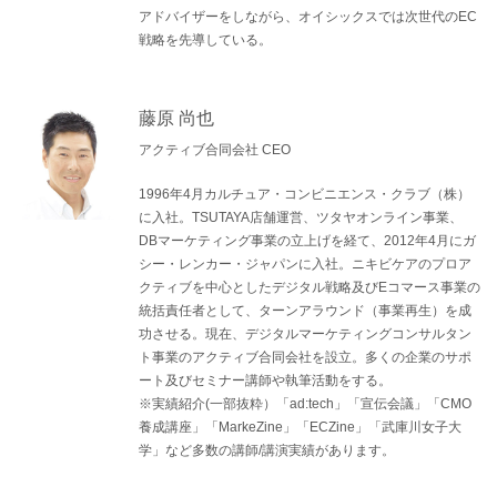
アドバイザーをしながら、オイシックスでは次世代のEC
戦略を先導している。
藤原 尚也
アクティブ合同会社 CEO
1996年4月カルチュア・コンビニエンス・クラブ（株）
に入社。TSUTAYA店舗運営、ツタヤオンライン事業、
DBマーケティング事業の立上げを経て、2012年4月にガ
シー・レンカー・ジャパンに入社。ニキビケアのプロア
クティブを中心としたデジタル戦略及びEコマース事業の
統括責任者として、ターンアラウンド（事業再生）を成
功させる。現在、デジタルマーケティングコンサルタン
ト事業のアクティブ合同会社を設立。多くの企業のサポ
ート及びセミナー講師や執筆活動をする。
※実績紹介(一部抜粋）「ad:tech」「宣伝会議」「CMO
養成講座」「MarkeZine」「ECZine」「武庫川女子大
学」など多数の講師/講演実績があります。