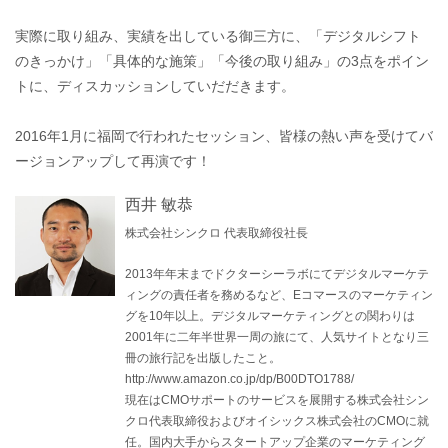
実際に取り組み、実績を出している御三方に、「デジタルシフト
のきっかけ」「具体的な施策」「今後の取り組み」の3点をポイン
トに、ディスカッションしていだだきます。
2016年1月に福岡で行われたセッション、皆様の熱い声を受けてバ
ージョンアップして再演です！
西井 敏恭
株式会社シンクロ 代表取締役社長
2013年年末までドクターシーラボにてデジタルマーケテ
ィングの責任者を務めるなど、Eコマースのマーケティン
グを10年以上。デジタルマーケティングとの関わりは
2001年に二年半世界一周の旅にて、人気サイトとなり三
冊の旅行記を出版したこと。
http://www.amazon.co.jp/dp/B00DTO1788/
現在はCMOサポートのサービスを展開する株式会社シン
クロ代表取締役およびオイシックス株式会社のCMOに就
任。国内大手からスタートアップ企業のマーケティング