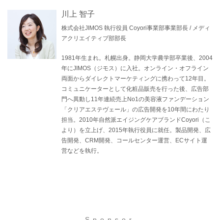
川上 智子
株式会社JIMOS 執行役員 Coyori事業部事業部長 / メディ
アクリエイティブ部部長
1981年生まれ。札幌出身。静岡大学農学部卒業後、2004
年にJIMOS（ジモス）に入社。オンライン・オフライン
両面からダイレクトマーケティングに携わって12年目。
コミュニケーターとして化粧品販売を行った後、広告部
門へ異動し11年連続売上No1の美容液ファンデーション
「クリアエステヴェール」の広告開発を10年間にわたり
担当。2010年自然派エイジングケアブランドCoyori（こ
より）を立上げ、2015年執行役員に就任。製品開発、広
告開発、CRM開発、コールセンター運営、ECサイト運
営などを執行。
Sponsor