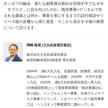
オンオフの融合、新たな顧客接点創出を目指す中でなぜ今
「サブスク」に目を向けたのか。既存事業×デジタルで生
まれる価値とは何か。事業を形にするまでの試行錯誤やリ
リース後の反響から得た発見、そこから見出す今後の展望
について語ります。
岡崎 路易 [大丸松坂屋百貨店]
株式会社大丸松坂屋百貨店
経営戦略本部DX推進部 専任部長
2004年、(株)大丸入社。店舗売場、財務部、経営企
画およびM&Aチームを経験。2018年、大手IT企業
へ入社。2020年、(株)大丸松坂屋百貨店へ再入社。
DX推進部部長として新規事業開発・既存事業DXに
取り組む。インフルエンサー事業、冷凍グルメサブ
スク事業ラクリッチ、メタバースアバター販売事業
では、ハンズオンで事業運営に携わっている。