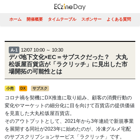
ホーム
開催概要
タイムテーブル
スポンサー
よくある質問
12/07 10:00 ～ 10:30
A-1
デパ地下文化×EC＝サブスクだった？ 大丸
松坂屋百貨店が「ラクリッチ」に見出した市
場開拓の可能性とは
小売
DX
サブスク
コロナ禍を契機にDX推進に取り組み、顧客の消費行動の
変化やマーケットの細分化に目を向けて百貨店の提供価値
を見直した大丸松坂屋百貨店。
そのアウトプットとして、2021年から3年連続で新規事業
を展開する同社が2023年に始めたのが、冷凍グルメ宅配
のサブスクリプションサービス「ラクリッチ」です。