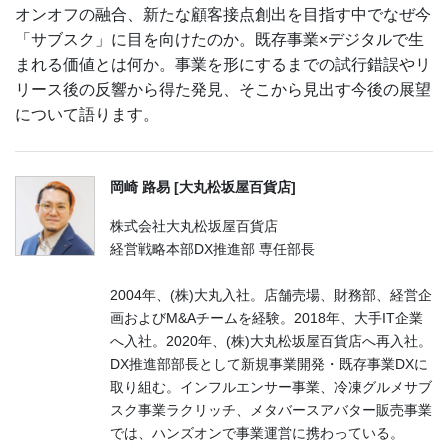
オンオフの融合、新たな顧客接点創出を目指す中でなぜ今
「サブスク」に目を向けたのか。既存事業×デジタルで生
まれる価値とは何か。事業を形にするまでの試行錯誤やリ
リース後の反響から得た発見、そこから見出す今後の展望
について語ります。
岡崎 路易 [大丸松坂屋百貨店]
株式会社大丸松坂屋百貨店
経営戦略本部DX推進部 専任部長
2004年、(株)大丸入社。店舗売場、財務部、経営企
画およびM&Aチームを経験。2018年、大手IT企業
へ入社。2020年、(株)大丸松坂屋百貨店へ再入社。
DX推進部部長として新規事業開発・既存事業DXに
取り組む。インフルエンサー事業、冷凍グルメサブ
スク事業ラクリッチ、メタバースアバター販売事業
では、ハンズオンで事業運営に携わっている。