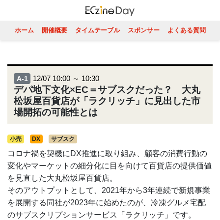
ホーム
開催概要
タイムテーブル
スポンサー
よくある質問
12/07 10:00 ～ 10:30
A-1
デパ地下文化×EC＝サブスクだった？ 大丸
松坂屋百貨店が「ラクリッチ」に見出した市
場開拓の可能性とは
小売
DX
サブスク
コロナ禍を契機にDX推進に取り組み、顧客の消費行動の
変化やマーケットの細分化に目を向けて百貨店の提供価値
を見直した大丸松坂屋百貨店。
そのアウトプットとして、2021年から3年連続で新規事業
を展開する同社が2023年に始めたのが、冷凍グルメ宅配
のサブスクリプションサービス「ラクリッチ」です。