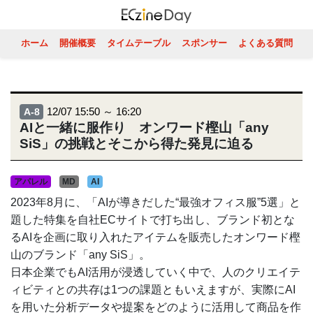
ホーム
開催概要
タイムテーブル
スポンサー
よくある質問
12/07 15:50 ～ 16:20
A-8
AIと一緒に服作り オンワード樫山「any
SiS」の挑戦とそこから得た発見に迫る
アパレル
MD
AI
2023年8月に、「AIが導きだした“最強オフィス服”5選」と
題した特集を自社ECサイトで打ち出し、ブランド初とな
るAIを企画に取り入れたアイテムを販売したオンワード樫
山のブランド「any SiS」。
日本企業でもAI活用が浸透していく中で、人のクリエイテ
ィビティとの共存は1つの課題ともいえますが、実際にAI
を用いた分析データや提案をどのように活用して商品を作