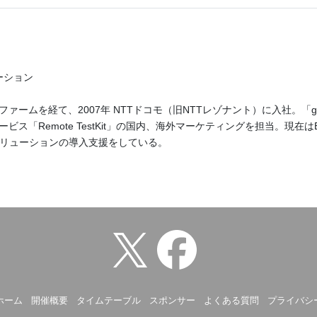
ーション
ァームを経て、2007年 NTTドコモ（旧NTTレゾナント）に入社。「g
ビス「Remote TestKit」の国内、海外マーケティングを担当。現在
n」やAIソリューションの導入支援をしている。
ホーム
開催概要
タイムテーブル
スポンサー
よくある質問
プライバシ