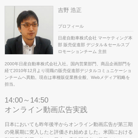
吉野 浩正
プロフィール
日産自動車株式会社 マーケティング本
部 販売促進部 デジタル＆セールスプ
ロモーションチーム 主担
2000年日産自動車株式会社入社。国内営業部門、商品企画部門を
経て2010年12月より現職の販売促進部デジタルコミュニケーショ
ンチームへ異動。現在は車種販促業務全般、Webメディア戦略を
担当。
14:00～14:50
オンライン動画広告実践
日本においても昨年後半からオンライン動画広告が第三期
の発展期に突入したと評価され始めました。米国における