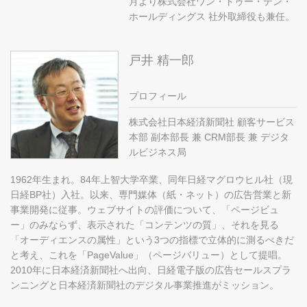
月より株式会社ワン・トゥー・テン・
ホールディングス 社外取締役も兼任。
戸井 精一郎
プロフィール
株式会社日本経済新聞社 顧客サービス
本部 副本部長 兼 CRM部長 兼 デジタ
ルビジネス局
1962年生まれ。84年上智大学卒業、同年日経マグロウヒル社（現
日経BP社）入社。以来、専門媒体（紙・ネット）の広告営業と新
事業開発に従事。ウェブサイトの評価について、「ページビュ
ー」のみならず、表示された「コンテンツの質」、それを見る
「オーディエンスの属性」という3つの指標で立体的に測るべきだ
と考え、これを「PageValue」（ページバリュー）として提唱。
2010年に日本経済新聞社へ出向、日経電子版の広告セールスプラ
ンニングと日本経済新聞社のデジタル事業推進がミッション。