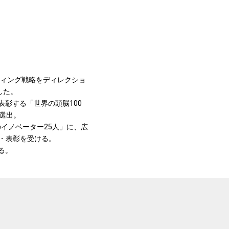
ティング戦略をディレクショ
賞した。
e が表彰する「世界の頭脳100
選出。
ジアのイノベーター25人」に、広
出・表彰を受ける。
げる。