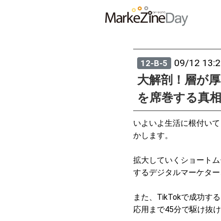
09/12 13:
12-B-5
大解剖！層が厚
を席巻する真
いよいよ生活に根付いてき
かします。
拡大していくショートム
するデジタルマーケター
また、TikTokで成功す
応用まで45分で駆け抜