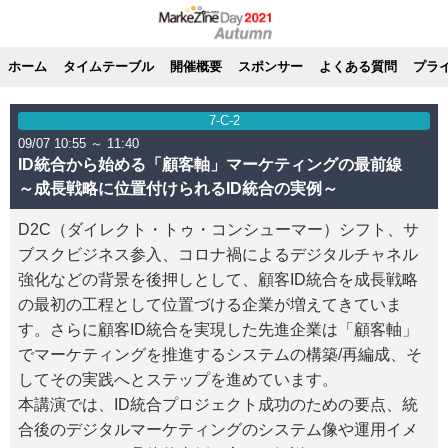
ホーム
タイムテーブル
開催概要
スポンサー
よくある質問
プラ
7-C-2
09/07 10:55 ～ 11:40
ID統合から始める「顧客軸」マーケティングの最前線
～成長戦略に位置付けられるID統合の実例～
D2C（ダイレクト・トゥ・コンシューマー）シフト、サ
ブスクビジネス参入、コロナ禍によるデジタルチャネル
強化などの背景を後押しとして、顧客ID統合を成長戦略
の最初の工程として位置づける企業が増えてきていま
す。さらに顧客ID統合を実現した先進企業は「顧客軸」
でマーケティングを推進するシステムの構築/再編成、そ
してその実践へとステップを進めています。
本講演では、ID統合プロジェクト成功のための要点、統
合後のデジタルマーケティングのシステム像や運用イメ