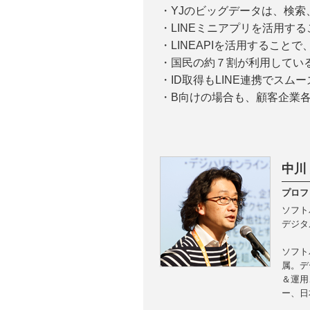
・YJのビッグデータは、検
・LINEミニアプリを活用す
・LINEAPIを活用すること
・国民の約７割が利用している
・ID取得もLINE連携でスム
・B向けの場合も、顧客企業各
中川
プロフ
ソフト
デジタ
ソフト
属。デ
＆運用
ー、日