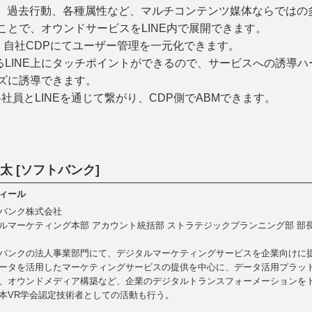
索、過去行動、各種属性など、マルチコンテンツ媒体ならではの
ることで、オウンドサービスをLINE内で展開できます。
で、自社CDPにてユーザー管理を一元化できます。
LINE上にタッチポイントができるので、サービスへの誘導
ーズに誘導できます。
社員とLINEを通じて繋がり、CDP側でABMできます。
 太 [ソフトバンク]
ィール
バンク株式会社
ルマーケティング本部 アカウント統括部 ストラテジックプランニング部 部
バンクの法人事業部門にて、デジタルマーケティングサービスを企業向けに
ータを活用したマーケティングサービスの提供を中心に、データ活用プラッ
、オウンドメディア構築など、企業のデジタルトランスフォーメーションを
本VR学会認定技術者としての活動も行う。