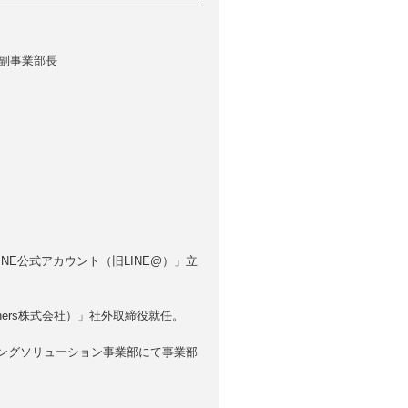
 副事業部長
向、「LINE公式アカウント（旧LINE@）」立
artners株式会社）」社外取締役就任。
ィングソリューション事業部にて事業部