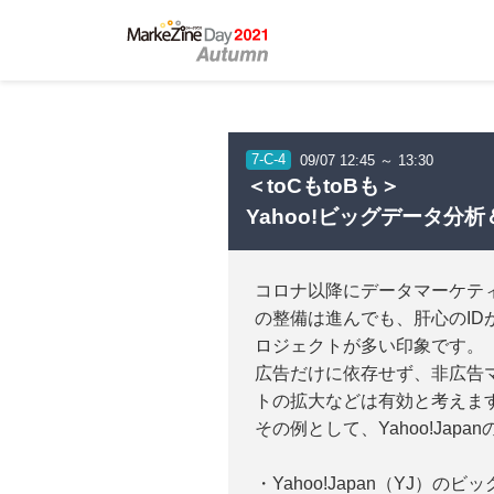
7-C-4
09/07 12:45 ～ 13:30
＜toCもtoBも＞
Yahoo!ビッグデータ分
コロナ以降にデータマーケティ
の整備は進んでも、肝心のI
ロジェクトが多い印象です。
広告だけに依存せず、非広告
トの拡大などは有効と考えま
その例として、Yahoo!Ja
・Yahoo!Japan（YJ