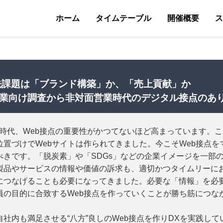
ホーム
タイムテーブル
開催概要
ス
先課題は「ブランド構築」か、「売上貢献」か
企業向け調査から非対面営業時代のデジタル接点のあ
ル時代、Web接点の重要性がかつてないほど高まっています。
置づけでWebサイトは作られてきました。今こそWeb接点を
べきです。「脱炭素」や「SDGs」などの企業イメージを一部
製品やサービスの情報や価値の訴求も、適切かつタイムリーにお
につなげることも必要になってきました。必要な「情報」を必
員の目的に合致するWeb接点を作っていくことが勝ち筋につな
社内も満足させる“八方”良しのWeb接点を作りDXを実践し