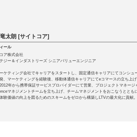
 竜太朗 [サイトコア]
ィール
コア株式会社
テジー＆インダストリーズ シニアバリューエンジニア
ーケティング会社でキャリアをスタートし、固定通信キャリアにてコンシュ
発、マーケティングを経験後、移動体通信キャリアにてeコマースの立ち上
2012年から携帯保証サービスプロバイダーにて営業、プロジェクトマネージャー
erienceマネジメントチームを立ち上げ、チームマネジメントをおこなうとと
体験価値の向上を図るためのスキームをゼロから構築しLTVの最大化に貢献。2