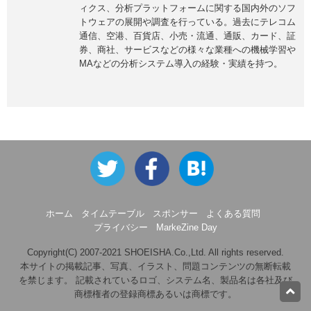
ィクス、分析プラットフォームに関する国内外のソフ
トウェアの展開や調査を行っている。過去にテレコム
通信、空港、百貨店、小売・流通、通販、カード、証
券、商社、サービスなどの様々な業種への機械学習や
MAなどの分析システム導入の経験・実績を持つ。
ホーム
タイムテーブル
スポンサー
よくある質問
プライバシー
MarkeZine Day
Copyright(C) 2007-2021 SHOEISHA.Co.,Ltd. All rights reserved.
本サイトの掲載記事、写真、イラスト、問題コンテンツの無断転載
を禁じます。 記載されているロゴ、システム名、製品名は各社及び
商標権者の登録商標あるいは商標です。