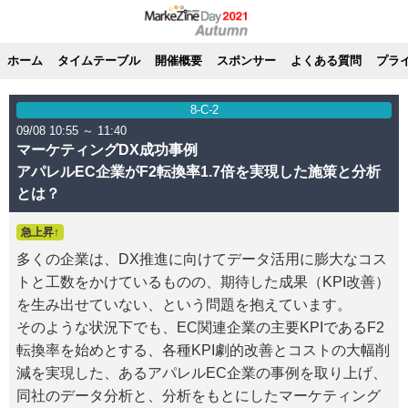
ホーム
タイムテーブル
開催概要
スポンサー
よくある質問
プラ
8-C-2
09/08 10:55 ～ 11:40
マーケティングDX成功事例
アパレルEC企業がF2転換率1.7倍を実現した施策と分析
とは？
急上昇↑
多くの企業は、DX推進に向けてデータ活用に膨大なコス
トと工数をかけているものの、期待した成果（KPI改善）
を生み出せていない、という問題を抱えています。
そのような状況下でも、EC関連企業の主要KPIであるF2
転換率を始めとする、各種KPI劇的改善とコストの大幅削
減を実現した、あるアパレルEC企業の事例を取り上げ、
同社のデータ分析と、分析をもとにしたマーケティング