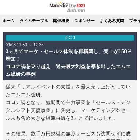
ホーム
タイムテーブル
開催概要
スポンサー
よくある質問
プラ
8-C-3
09/08 11:50 ～ 12:35
3ヵ月でマーケ・セールス体制を再構築し、売上が150％
増加！
コロナ禍を乗り越え、過去最大利益を導き出したエムエ
ム総研の事例
従来「リアルイベントの支援」を最大売り上げとしてい
たエムエム総研。
コロナ禍となり、短期間で主力事業を「セールス・デジ
タルシフト支援事業」に変更し、マーケティングやセー
ルスも含め大きな組織再編を3ヵ月で行いました。
その結果、数千万円規模の無形サービスも訪問せずに成