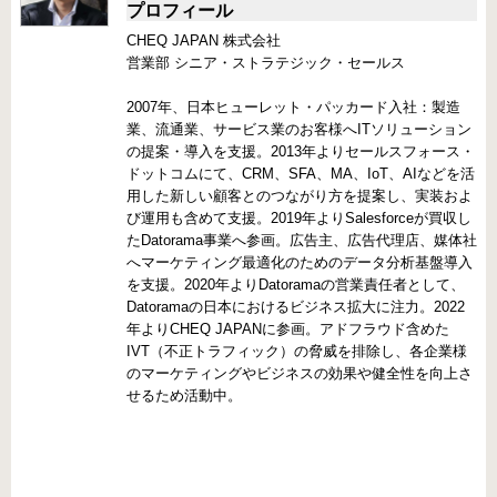
プロフィール
CHEQ JAPAN 株式会社
営業部 シニア・ストラテジック・セールス
2007年、日本ヒューレット・パッカード入社：製造
業、流通業、サービス業のお客様へITソリューション
の提案・導入を支援。2013年よりセールスフォース・
ドットコムにて、CRM、SFA、MA、IoT、AIなどを活
用した新しい顧客とのつながり方を提案し、実装およ
び運用も含めて支援。2019年よりSalesforceが買収し
たDatorama事業へ参画。広告主、広告代理店、媒体社
へマーケティング最適化のためのデータ分析基盤導入
を支援。2020年よりDatoramaの営業責任者として、
Datoramaの日本におけるビジネス拡大に注力。2022
年よりCHEQ JAPANに参画。アドフラウド含めた
IVT（不正トラフィック）の脅威を排除し、各企業様
のマーケティングやビジネスの効果や健全性を向上さ
せるため活動中。