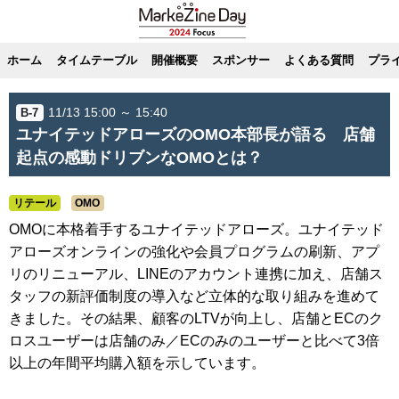
ホーム
タイムテーブル
開催概要
スポンサー
よくある質問
プラ
11/13 15:00 ～ 15:40
B-7
ユナイテッドアローズのOMO本部長が語る 店舗
起点の感動ドリブンなOMOとは？
リテール
OMO
OMOに本格着手するユナイテッドアローズ。ユナイテッド
アローズオンラインの強化や会員プログラムの刷新、アプ
リのリニューアル、LINEのアカウント連携に加え、店舗ス
タッフの新評価制度の導入など立体的な取り組みを進めて
きました。その結果、顧客のLTVが向上し、店舗とECのク
ロスユーザーは店舗のみ／ECのみのユーザーと比べて3倍
以上の年間平均購入額を示しています。