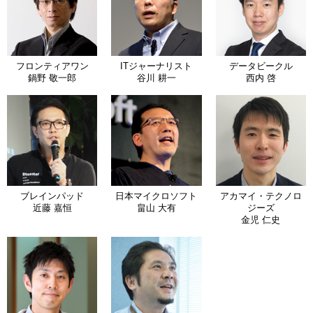
フロンティアワン
ITジャーナリスト
データビークル
鍋野 敬一郎
谷川 耕一
西内 啓
ブレインパッド
日本マイクロソフト
アカマイ・テクノロ
近藤 嘉恒
畠山 大有
ジーズ
金児 仁史