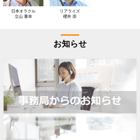
日本オラクル
リアライズ
立山 重幸
櫻井 崇
お知らせ