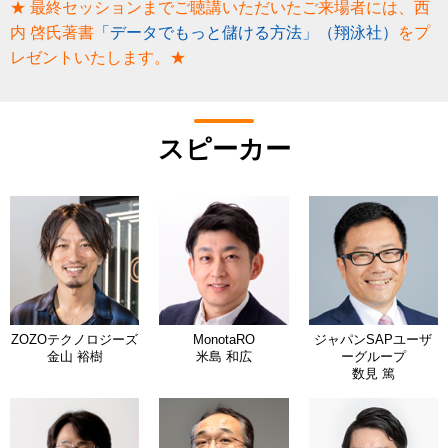
★ 最終セッションまでご聴講いただいたご来場者には、西
内 啓氏著書
「データでもっと儲ける方法」（翔泳社）
をプ
レゼントいたします。★
スピーカー
ZOZOテクノロジーズ
MonotaRO
ジャパンSAPユーザ
金山 裕樹
米島 和広
ーグループ
数見 篤