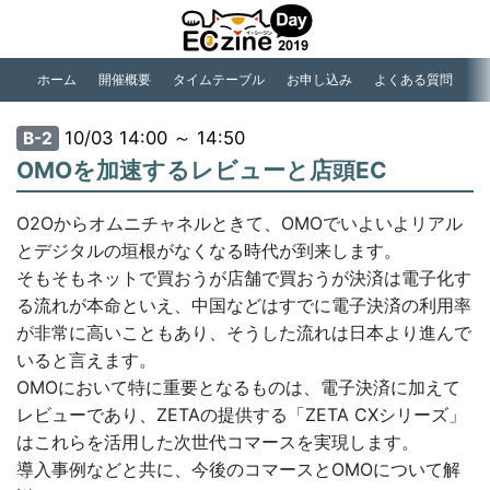
ホーム
開催概要
タイムテーブル
お申し込み
よくある質問
10/03 14:00 ～ 14:50
B-2
OMOを加速するレビューと店頭EC
O2Oからオムニチャネルときて、OMOでいよいよリアル
とデジタルの垣根がなくなる時代が到来します。
そもそもネットで買おうが店舗で買おうが決済は電子化す
る流れが本命といえ、中国などはすでに電子決済の利用率
が非常に高いこともあり、そうした流れは日本より進んで
いると言えます。
OMOにおいて特に重要となるものは、電子決済に加えて
レビューであり、ZETAの提供する「ZETA CXシリーズ」
はこれらを活用した次世代コマースを実現します。
導入事例などと共に、今後のコマースとOMOについて解