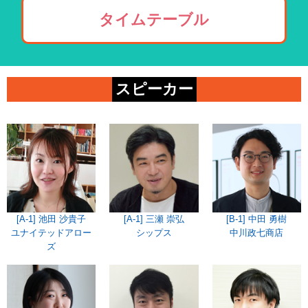
タイムテーブル
スピーカー
[A-1] 池田 沙貴子
[A-1] 三瀬 崇弘
[B-1] 中田 勇樹
ユナイテッドアロー
シップス
中川政七商店
ズ