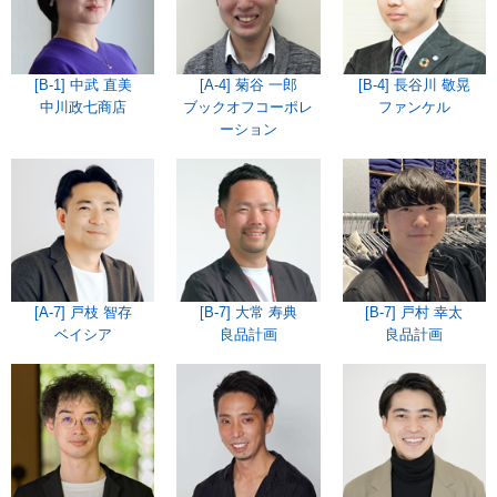
[B-1] 中武 直美
[A-4] 菊谷 一郎
[B-4] 長谷川 敬晃
中川政七商店
ブックオフコーポレ
ファンケル
ーション
[A-7] 戸枝 智存
[B-7] 大常 寿典
[B-7] 戸村 幸太
ベイシア
良品計画
良品計画