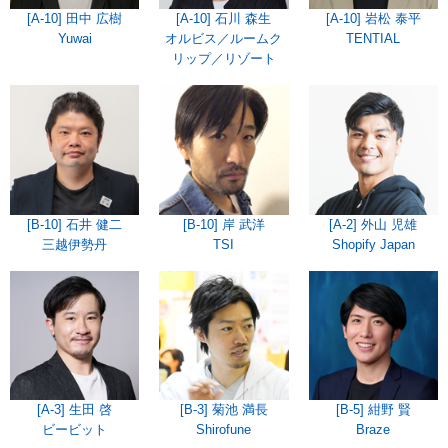
[A-10] 田中 広樹
[A-10] 石川 森生
[A-10] 岩松 泰平
Yuwai
オルビス／ルームク
TENTIAL
リップ／リゾート
[B-10] 石井 健二
[B-10] 岸 武洋
[A-2] 外山 児雄
三越伊勢丹
TSI
Shopify Japan
[A-3] 生田 啓
[B-3] 菊池 満長
[B-5] 紺野 賢
ビービット
Shirofune
Braze