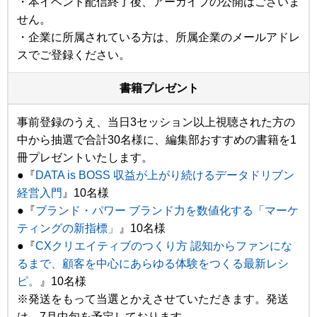
・本イベント配信終了後、アーカイブの公開はございま
せん。
・企業に所属されている方は、所属企業のメールアドレ
スでご登録ください。
書籍プレゼント
事前登録のうえ、当日3セッション以上視聴された方の
中から抽選で合計30名様に、編集部おすすめの書籍を1
冊プレゼントいたします。
●『
DATA is BOSS 収益が上がり続けるデータドリブン
経営入門
』10名様
●『
ブランド・パワー ブランド力を数値化する「マーケ
ティングの新指標」
』10名様
●『
CXクリエイティブのつくり方 認知からファンにな
るまで、顧客を中心にあらゆる体験をつくる最新レシ
ピ。
』10名様
※発送をもって当選とかえさせていただきます。発送
は、7月中旬を予定しております。