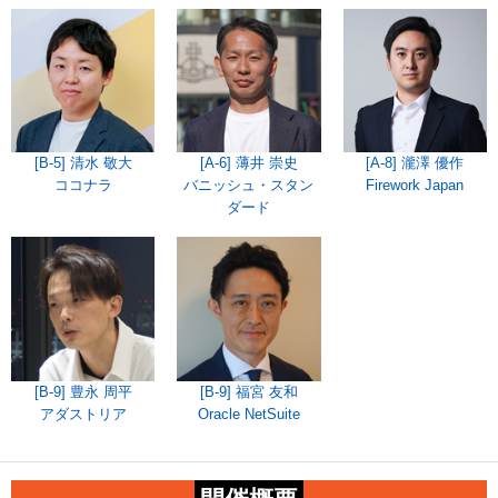
[B-5] 清水 敬大
[A-6] 薄井 崇史
[A-8] 瀧澤 優作
ココナラ
バニッシュ・スタン
Firework Japan
ダード
[B-9] 豊永 周平
[B-9] 福宮 友和
アダストリア
Oracle NetSuite