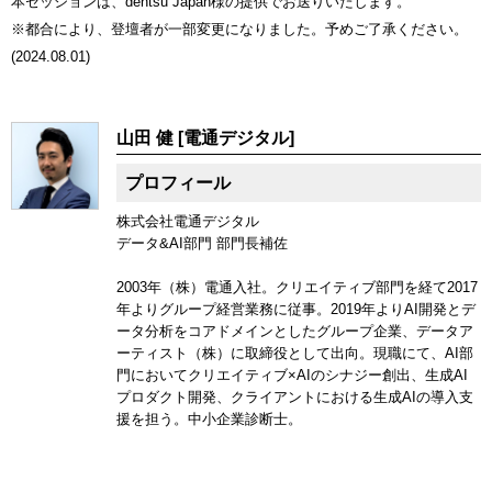
本セッションは、dentsu Japan様の提供でお送りいたします。
※都合により、登壇者が一部変更になりました。予めご了承ください。
(2024.08.01)
山田 健 [電通デジタル]
プロフィール
株式会社電通デジタル
データ&AI部門 部門長補佐
2003年（株）電通入社。クリエイティブ部門を経て2017
年よりグループ経営業務に従事。2019年よりAI開発とデ
ータ分析をコアドメインとしたグループ企業、データア
ーティスト（株）に取締役として出向。現職にて、AI部
門においてクリエイティブ×AIのシナジー創出、生成AI
プロダクト開発、クライアントにおける生成AIの導入支
援を担う。中小企業診断士。