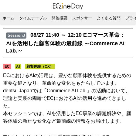
ホーム
タイムテーブル
開催概要
スポンサー
よくある質問
プラ
08/27 11:40 ～ 12:10
Eコマース革命：
Session3
AIを活用した顧客体験の最前線 ～Commerce AI
Lab.～
EC
AI
顧客体験（CX）
ECにおけるAIの活用は、豊かな顧客体験を提供するための
重要な鍵となり、革命的な変化をもたらしています。
dentsu Japanでは「Commerce AI Lab.」の活動において、
理論と実践の両輪でECにおけるAIの活用を進めてきまし
た。
本セッションでは、AIを活用したEC事業の課題解決や、顧
客体験の新たな変化など最前線の情報をお届けします。