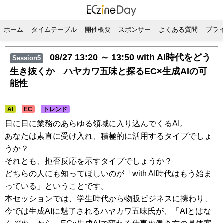
ホーム
タイムテーブル
開催概要
スポンサー
よくある質問
プラ
08/27 13:20 ～ 13:50
with AI時代をどう
Session5
生き抜くか ハヤカワ五味と探るEC×生成AIの可
能性
AI
EC
トレンド
日に日に業務のあらゆる領域に入り込んでくるAI。
あなたは素直に受け入れ、積極的に活用するタイプでしょ
うか？
それとも、拒否反応を示すタイプでしょうか？
どちらの人にも知ってほしいのが「with AI時代はもう始ま
っている」ということです。
本セッションでは、学生時代から物販ビジネスに携わり、
今では生成AIに魅了されるハヤカワ五味氏が、「AIとはな