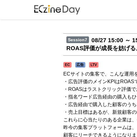
08/27 15:00 ～ 1
Session7
ROAS評価が成長を妨げる。
EC
広告
LTV
ECサイトの集客で、こんな運用
・広告評価のメインKPIはROAS
・ROASはラストクリック評価
・指名ワード広告経由の購入もひ
・広告経由で購入した顧客のうち
・売上目標はあるが、新規顧客の
これらに心当たりのある企業は、
昨今の集客プラットフォームは、
顧客にリーチできるようになりま