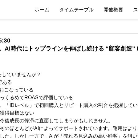
ホーム
タイムテーブル
開催概要
ス
5:30
AI時代にトップラインを伸ばし続ける “顧客創造” K
をしていませんか？
である
でおこなっている
っくるめてROASで評価している
、「IDレベル」で初回購入とリピート購入の割合を把握してい
獲得目標はない
今後成長の停滞に直面してしまうかもしれません。
そのほとんどがAIによってサポートされています。運用はよ
した。しかし一方で、AIが「売れる見込みの高い顧客」を狙