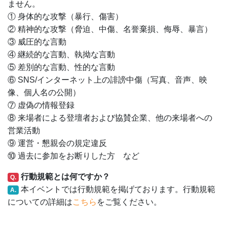
ません。
① 身体的な攻撃（暴行、傷害）
② 精神的な攻撃（脅迫、中傷、名誉棄損、侮辱、暴言）
③ 威圧的な言動
④ 継続的な言動、執拗な言動
⑤ 差別的な言動、性的な言動
⑥ SNS/インターネット上の誹謗中傷（写真、音声、映
像、個人名の公開）
⑦ 虚偽の情報登録
⑧ 来場者による登壇者および協賛企業、他の来場者への
営業活動
⑨ 運営・懇親会の規定違反
⑩ 過去に参加をお断りした方 など
行動規範とは何ですか？
Q.
本イベントでは行動規範を掲げております。行動規範
A.
についての詳細は
こちら
をご覧ください。