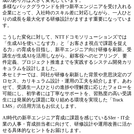
成のあり方は大きく変化しています。
多様なバックグラウンドを持つ新卒エンジニアを受け入れる
企業にとって、入社時のスキル差に対応しながら、一人ひと
りの成長を最大化する研修設計がますます重要になっていま
す。
こうした変化に対して、NTTドコモソリューションズでは
「生成AIを使いこなす力」と「お客さま視点で課題を捉え
る力」の育成を目指し、新卒エンジニア向け研修を刷新。受
講生が生成AIを活用しながら、顧客役へのヒアリング、要
件定義、プロジェクト推進までを実践するシステム開発カリ
キュラムを設計しました。
本セミナーでは、同社が研修を刷新した背景や意思決定のプ
ロセス、カリキュラム設計・運用の工夫を紹介します。あわ
せて、受講生一人ひとりの進捗や理解度に応じたフォローを
可能にし、初学者には丁寧なサポートを、習熟度の高い受講
生には発展的な課題に取り組める環境を実現した「Track
LMS」の活用方法もお伝えします。
AI時代の新卒エンジニア育成に課題を感じているSIer・IT企
業の人事・育成担当者に向けて、研修設計や運用改善に活か
せる具体的なヒントをお届けします。