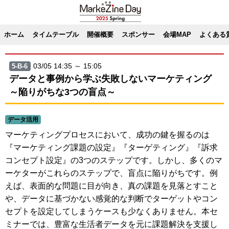
ホーム
タイムテーブル
開催概要
スポンサー
会場MAP
よくある
03/05 14:35 ～ 15:05
5-B-6
データと事例から学ぶ失敗しないマーケティング
～陥りがちな3つの盲点～
データ活用
マーケティングプロセスにおいて、成功の鍵を握るのは
『マーケティング課題の設定』『ターゲティング』『訴求
コンセプト設定』の3つのステップです。しかし、多くのマ
ーケターがこれらのステップで、盲点に陥りがちです。例
えば、表面的な問題に目が向き、真の課題を見落とすこと
や、データに基づかない感覚的な判断でターゲットやコン
セプトを設定してしまうケースも少なくありません。本セ
ミナーでは、豊富な生活者データを元に課題解決を支援し