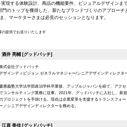
を実現する体験設計、商品の機能要件、ビジュアルデザインま
部門のトップを獲得した、新たなブランドづくりのアプローチ
ま、マーケターさまは必見のセッションとなります。
様の提供でお送りいたします
酒井 亮輔 [グッドパッチ]
株式会社グッドパッチ
デザインディビジョン ゼネラルマネジャー/シニアデザインディレクタ
慶應義塾大学法学部政治学科卒業後、アップルジャパンを経て、アクセ
でコンサルティング業務に従事。2021年、グッドパッチに入社し、新規
のプロジェクトを手掛ける。現在は企業変革を支援するトランスフォー
ー／シニアデザインディレクターを務める。
江原 美佳 [グッドパッチ]