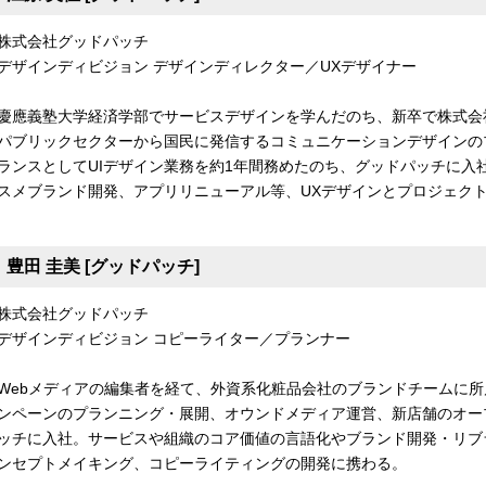
株式会社グッドパッチ
デザインディビジョン デザインディレクター／UXデザイナー
慶應義塾大学経済学部でサービスデザインを学んだのち、新卒で株式会
パブリックセクターから国民に発信するコミュニケーションデザインの
ランスとしてUIデザイン業務を約1年間務めたのち、グッドパッチに入
スメブランド開発、アプリリニューアル等、UXデザインとプロジェク
豊田 圭美 [グッドパッチ]
株式会社グッドパッチ
デザインディビジョン コピーライター／プランナー
Webメディアの編集者を経て、外資系化粧品会社のブランドチームに
ンペーンのプランニング・展開、オウンドメディア運営、新店舗のオープ
ッチに入社。サービスや組織のコア価値の言語化やブランド開発・リブ
ンセプトメイキング、コピーライティングの開発に携わる。