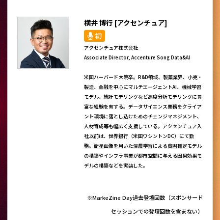
横井 博行 [アクセンチュア]
初
アクセンチュア株式会社
Associate Director, Accenture Song Data&AI
米国ハーバード大院卒。R&D領域、製薬業界、小売・
製造、金融を中心にマルチエージェントAI、機械学習
モデル、統計モデリングなど高度分析モデリングに豊
富な経験を有する。データサイエンス業務をクライア
ント環境に落とし込むためのチェンジマネジメント、
人材育成等も幅広く支援している。アクセンチュア入
社以前は、世界銀行（米国ワシントンDC）にて勤
務。衛星画像を用いた深層学習による貧困推定モデル
の構築やインフラ事業が都市空間に与える因果効果モ
デルの構築などを実装した。
※MarkeZine Day過去登壇回数（スポンサード
セッションでの登壇回数を含まない）