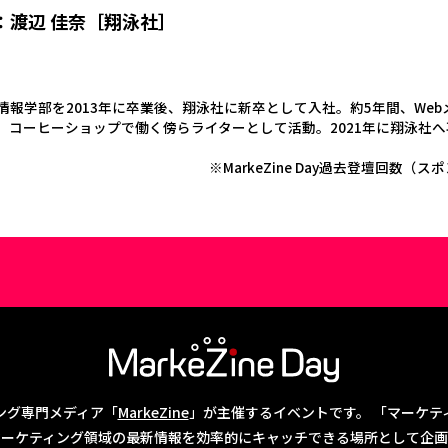
：渡辺 佳奈［翔泳社］
情報学部を2013年に卒業後、翔泳社に新卒として入社。約5年間、We
コーヒーショップで働く傍らライターとして活動。2021年に翔泳社へ再入
※MarkeZine Day過去登壇回
ィング専門メディア「
MarkeZine
」が主催するイベントです。 「マーケ
マーケティング領域の最新情報を効率的にキャッチできる場所として企画