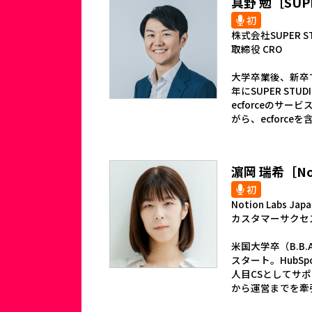
真野 勉［SUPE
初
株式会社SUPER ST
取締役 CRO
大学卒業後、新卒
年にSUPER S
ecforceのサ
がら、ecforc
濵岡 瑞希［Noti
初
Notion Labs J
カスタマーサクセ
米国大学卒（B.B
スタート。HubS
人目CSとしてサ
から運営までを牽引。20