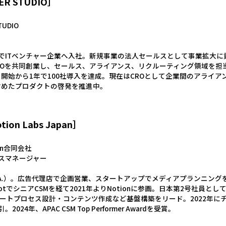
R STUDIO］
UDIO
でITベンチャー企業へ入社。新規事業の法人セールスとして事業拡大に貢
TUDIOを共同創業し、セールス、アライアンス、リクルーティング領域を
ービス開始から1年で100社導入を達成。現在はCROとして企業間のアラ
eを含めたプロダクトの啓発を推進中。
on Labs Japan］
apan合同会社
スマネージャー
.A.）。広告代理店で企画営業、スタートアップでメディアプランニングを
potでシニアCSMを経て2021年よりNotionに参画。日本第2号社員
ポートプロセス設計・コンテンツ作成など基盤構築をリード。2022年に
24年、APAC CSM Top Performer Awardを受賞。