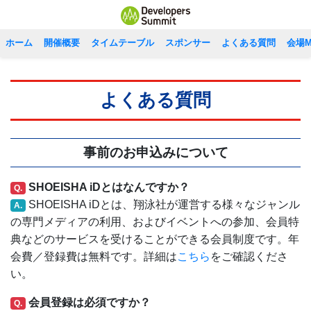
ホーム
開催概要
タイムテーブル
スポンサー
よくある質問
会場M
よくある質問
事前のお申込みについて
SHOEISHA iDとはなんですか？
Q.
SHOEISHA iDとは、翔泳社が運営する様々なジャンル
A.
の専門メディアの利用、およびイベントへの参加、会員特
典などのサービスを受けることができる会員制度です。年
会費／登録費は無料です。詳細は
こちら
をご確認くださ
い。
会員登録は必須ですか？
Q.