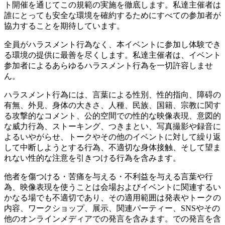
ト開催を通じてこの規範の実施を徹底します。私達主催者は
誰にとっても安全な環境を確約するためにすべての参加者が
協力することを期待しています。
全員がハラスメント行為なく、本イベントに参加し体験でき
る環境の提供に最善を尽くします。私達主催者は、イベント
参加者によるあらゆるハラスメント行為を一切許容しませ
ん。
ハラスメント行為には、言葉による性別、性的指向、障碍の
有無、外見、身体の大きさ、人種、民族、国籍、宗教に関す
る攻撃的なコメント、公的空間での性的な映像表現、意図的
な威力行為、ストーキング、つきまとい、写真撮影や録音に
よるいやがらせ、トークやその他のイベントに対して繰り返
して中断しようとする行為、不適切な身体接触、そして望ま
れない性的な注意を引きつける行為を含みます。
他者を傷つける・苦痛を与える・不利益を与える言葉や行
為、映像表現を使うことは会場およびイベントに関連するい
かなる場でも不適切であり、その適用範囲は発表やトークの
内容、ワークショップ、展示、関連パーティー、SNSやその
他のオンラインメディアでの発言を含みます。での発言を含