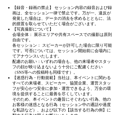
【録音・録画の禁止】 セッション内容の録音および録
画は、全セッション一律で禁止です。万が一、違反が
発覚した場合は、データの消去を求めるとともに、法
的措置を取らせていただく場合がございます。
【写真撮影について】
会場全体： 展示エリアや共有スペースでの撮影は原則
自由です。
各セッション： スピーカーが許可した場合に限り可能
です。可否については、セッション開始前に会場内に
てアナウンスいたします。
配慮のお願い：いずれの場合も、他の来場者やスタッ
フの顔が映り込まないよう十分にご配慮ください
（SNS等への投稿時も同様です）。
【迷惑行為・行動規範】当社は、本イベントに関わる
すべての来場者、スピーカー、協賛企業、運営スタッ
フが安心かつ安全に参加・運営できるよう、万全の環
境を提供することに最善を尽くしています。
そのため、本イベントの趣旨にそぐわない行為、他の
お客様の迷惑となる行為（セッション中の通話や過度
な私語など）、および以下の【該当する行為の例】に