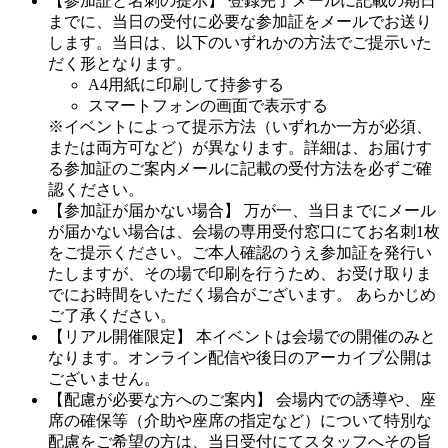
【参加証と名刺の提示】 登録完了メールに記載の期日
までに、当日の受付に必要な参加証をメールでお送り
します。当日は、以下のいずれかの方法でご提示いた
だく形となります。
A4用紙に印刷して持参する
スマートフォンの画面で表示する
※イベントによって提示方法（いずれか一方が必須、
または両方可など）が異なります。詳細は、お届けす
る参加証のご案内メールに記載の受付方法を必ずご確
認ください。
【参加証が届かない場合】 万が一、当日までにメール
が届かない場合は、会場の専用受付窓口にてお名刺1枚
をご提示ください。ご本人確認のうえ参加証を発行い
たしますが、その場で印刷を行うため、お受け取りま
でにお時間をいただく場合がございます。 あらかじめ
ご了承ください。
【リアル開催限定】 本イベントは会場での開催のみと
なります。オンライン配信や後日のアーカイブ公開は
ございません。
【配慮が必要な方へのご案内】 会場内での誘導や、座
席の確保等（介助や座席の指定など）について特別な
配慮をご希望の方は、当日受付にてスタッフへその旨