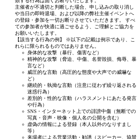
類する行為は固くお断りいたします。
主催者が不適切と判断した場合、申し込みの取り消し
や当日の即時退場、および以降の弊社主催イベントへ
の登録・参加を一切お断りさせていただきます。 すべ
ての参加者が快適に過ごせるよう、ご理解とご協力を
お願いいたします。
【該当する行為の例】 ※以下の記載は例示であり、こ
れらに限られるものではありません。
身体的な攻撃（暴行、傷害など）
精神的な攻撃（脅迫、中傷、名誉毀損、侮辱、暴
言など）
威圧的な言動（高圧的な態度や大声での威嚇な
ど）
継続的・執拗な言動（注意に従わず繰り返される
迷惑行為）
差別的・性的な言動（ハラスメントにあたる発言
や行為）
SNS・インターネット上での誹謗中傷（無断での
写真・音声・映像・個人名の公開を含む）
虚偽の情報による登録（本人以外のなりすまし
等）
来場者による営業活動・勧誘（スピーカー、協賛