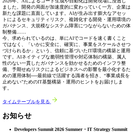
2026年、AIによるコード生成や自動化は開発現場に浸透し
ました。開発の局面が加速度的に変わっていく一方、企業は
新たな課題に直面しています。AIが生み出す膨大なアセッ
トによるセキュリティリスク、複雑化する開発・運用環境の
ガバナンス、大規模なシステム障害につながらないための体
制整備……
今、求められているのは、単にAIでコードを速く書くこと
ではなく、「いかに安全に、確実に、事業をスケールさせつ
づけられるか」という、信頼に基づいたIT環境の構築と運用
です。AIネイティブな脆弱性管理や対応体制の構築、属人
性のない一貫したガバナンスを効かせるためのインフラ整
備、予期せぬリスクによるビジネスへの影響を最小化するた
めの運用体制──最前線で活躍する識者を招き、“事業成長を
止めない”ためのIT基盤構築・運用のヒントをお届けしま
す。
タイムテーブルを見る
お知らせ
Developers Summit 2026 Summer・IT Strategy Summit