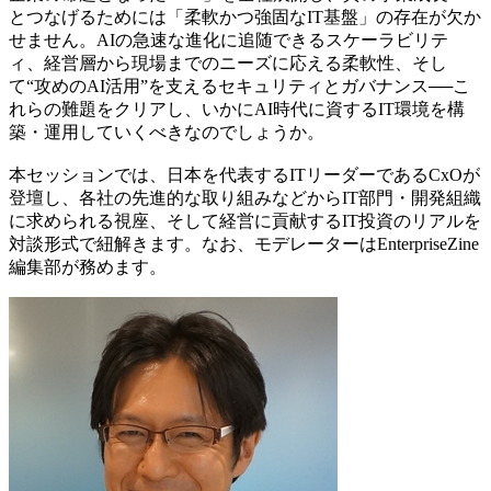
とつなげるためには「柔軟かつ強固なIT基盤」の存在が欠か
せません。AIの急速な進化に追随できるスケーラビリテ
ィ、経営層から現場までのニーズに応える柔軟性、そし
て“攻めのAI活用”を支えるセキュリティとガバナンス──こ
れらの難題をクリアし、いかにAI時代に資するIT環境を構
築・運用していくべきなのでしょうか。
本セッションでは、日本を代表するITリーダーであるCxOが
登壇し、各社の先進的な取り組みなどからIT部門・開発組織
に求められる視座、そして経営に貢献するIT投資のリアルを
対談形式で紐解きます。なお、モデレーターはEnterpriseZine
編集部が務めます。