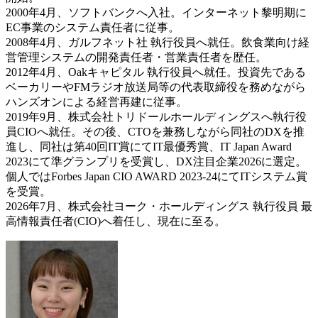
2000年4月、ソフトバンクへ入社。インターネット黎明期に
EC事業のシステム責任者に従事。
2008年4月、ガルフネット社 執行役員へ就任。飲食業向け経
営管理システムの開発責任者・営業責任者を歴任。
2012年4月、Oakキャピタル 執行役員へ就任。投資先である
ベーカリーやFMラジオ放送局等の代表取締役を務めながら
ハンズオンによる経営再建に従事。
2019年9月、株式会社トリドールホールディングスへ執行役
員CIOへ就任。その後、CTOを兼務しながら同社のDXを推
進し、同社は第40回IT賞にてIT最優秀賞、IT Japan Award
2023にて準グランプリを受賞し、DX注目企業2026に選定。
個人ではForbes Japan CIO AWARD 2023-24にてITシステム賞
を受賞。
2026年7月、株式会社ヨーク・ホールディングス 執行役員 最
高情報責任者(CIO)へ着任し、現在に至る。