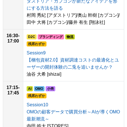
ダストリア・カプコンが新たなアイデアを形
にする方法を語る
村岡 秀紀 [アダストリア]/奥山 幹樹 [カプコン]/
田中 大将 [カプコン]/藤井 有生 [翔泳社]
16:30-
D2C
ブランディング
物流
17:00
残席わずか
Session9
【梱包資材2.0】資材調達コストの最適化とユ
ーザーの開封体験の二兎を追いませんか？
油谷 大希 [shizai]
17:15-
AI
OMO
小売
17:45
残席わずか
Session10
OMOの顧客データで購買分析～AIが導くOMO
最新潮流～
内田 皓大 [STORES]