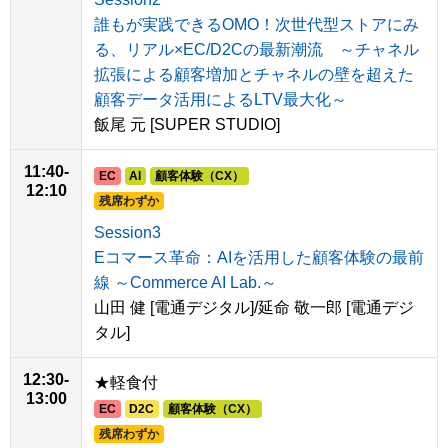
誰もが実践できるOMO！次世代型ストアにみ
る、リアル×EC/D2Cの最新潮流 ～チャネル
拡張による顧客増加とチャネルの壁を超えた
顧客データ活用によるLTV最大化～
飯尾 元 [SUPER STUDIO]
11:40-
EC
AI
顧客体験（CX）
12:10
残席わずか
Session3
Eコマース革命：AIを活用した顧客体験の最前
線 ～Commerce AI Lab.～
山田 健 [電通デジタル]/延命 敬一郎 [電通デジ
タル]
12:30-
★軽食付
13:00
EC
D2C
顧客体験（CX）
残席わずか