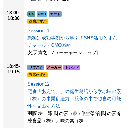
18:00-
DX
OMO
カート
18:30
残席わずか
Session11
業種別成功事例から学ぶ！SNS活用とオムニ
チャネル・OMO戦略
安原 貴之 [フューチャーショップ]
18:45-
サブスク
メーカー
トレンド
19:15
残席わずか
Session12
宅食「あえて、」の誕生秘話から学ぶ味の素
（株）の事業創造力 競争の中で独自の可能
性を見出す方法
羽藤 耕一郎 [味の素（株）]/金澤 治 [味の素冷
凍食品（株）／味の素（株）]