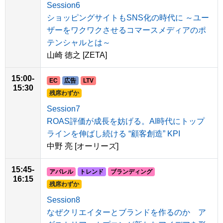
Session6
ショッピングサイトもSNS化の時代に ～ユー
ザーをワクワクさせるコマースメディアのポ
テンシャルとは～
山崎 徳之 [ZETA]
15:00-
EC
広告
LTV
15:30
残席わずか
Session7
ROAS評価が成長を妨げる。AI時代にトップ
ラインを伸ばし続ける “顧客創造” KPI
中野 亮 [オーリーズ]
15:45-
アパレル
トレンド
ブランディング
16:15
残席わずか
Session8
なぜクリエイターとブランドを作るのか ア