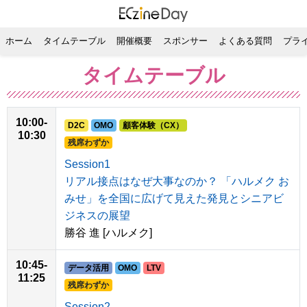
ホーム
タイムテーブル
開催概要
スポンサー
よくある質問
プラ
タイムテーブル
10:00-
D2C
OMO
顧客体験（CX）
10:30
残席わずか
Session1
リアル接点はなぜ大事なのか？ 「ハルメク お
みせ」を全国に広げて見えた発見とシニアビ
ジネスの展望
勝谷 進 [ハルメク]
10:45-
データ活用
OMO
LTV
11:25
残席わずか
Session2