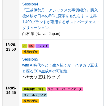
Session4
『三越伊勢丹・アシックスの事例紹介』購入
後体験が日本のECに変革をもたらす ～世界
1,400ブランドが活用するポストパーチェス・
ソリューション～
白石 肇 [Narvar Japan]
13:20-
AI
EC
トレンド
13:50
残席わずか
Session5
with AI時代をどう生き抜くか ハヤカワ五味
と探るEC×生成AIの可能性
ハヤカワ 五味 [ウツワ]
14:05-
顧客体験（CX）
ファーストパーティデータ
14:45
リテールメディア
残席わずか